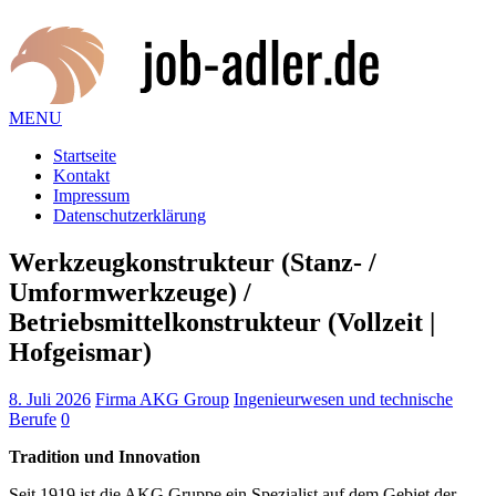
MENU
Startseite
Kontakt
Impressum
Datenschutzerklärung
Werkzeugkonstrukteur (Stanz- /
Umformwerkzeuge) /
Betriebsmittelkonstrukteur (Vollzeit |
Hofgeismar)
8. Juli 2026
Firma AKG Group
Ingenieurwesen und technische
Berufe
0
Tradition und Innovation
Seit 1919 ist die AKG Gruppe ein Spezialist auf dem Gebiet der