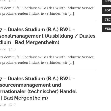
vice
0
SIC
ts dem Zufall überlassen? Bei der Würth Industrie Service
SOF
der produzierenden Industrie verbinden wir
[…]
TEC
7 – Duales Studium (B.A.) BWL –
VER
sonalmanagement (Ausbildung / Duales
dium | Bad Mergentheim)
vice
0
ts dem Zufall überlassen? Bei der Würth Industrie Service
der produzierenden Industrie verbinden wir
[…]
7 – Duales Studium (B.A.) BWL –
sourcenmanagement und
ernationaler (technischer) Handel
 | Bad Mergentheim)
vice
0