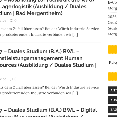
E-Co
 Lagerlogistik (Ausbildung / Duales
Merg
dium | Bad Mergentheim)
2026
vice
0
Groß
(Ausb
ts dem Zufall überlassen? Bei der Würth Industrie Service
Merg
der produzierenden Industrie verbinden wir
[…]
7 – Duales Studium (B.A.) BWL –
nstleistungsmanagement Human
ources (Ausbildung / Duales Studium |
vice
0
ts dem Zufall überlassen? Bei der Würth Industrie Service
ANT
der produzierenden Industrie verbinden wir
[…]
AUS
7 – Duales Studium (B.A.) BWL – Digital
BA
iness Management (Ausbildung /