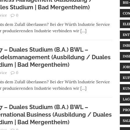
BSI
les Studium | Bad Mergentheim)
CON
vice
0
ELE
ts dem Zufall überlassen? Bei der Würth Industrie Service
der produzierenden Industrie verbinden wir
[…]
ENT
INB
7 – Duales Studium (B.A.) BWL –
delsmanagement (Ausbildung / Duales
INS
dium | Bad Mergentheim)
JOB
vice
0
KUF
ts dem Zufall überlassen? Bei der Würth Industrie Service
der produzierenden Industrie verbinden wir
[…]
KUN
LAG
7 – Duales Studium (B.A.) BWL –
PRO
ernational Business (Ausbildung / Duales
SAL
dium | Bad Mergentheim)