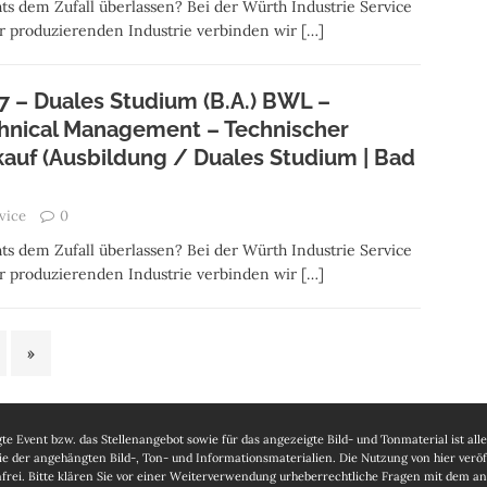
ts dem Zufall überlassen? Bei der Würth Industrie Service
der produzierenden Industrie verbinden wir
[…]
7 – Duales Studium (B.A.) BWL –
hnical Management – Technischer
kauf (Ausbildung / Duales Studium | Bad
vice
0
ts dem Zufall überlassen? Bei der Würth Industrie Service
der produzierenden Industrie verbinden wir
[…]
»
te Event bzw. das Stellenangebot sowie für das angezeigte Bild- und Tonmaterial ist all
wie der angehängten Bild-, Ton- und Informationsmaterialien. Die Nutzung von hier ver
enfrei. Bitte klären Sie vor einer Weiterverwendung urheberrechtliche Fragen mit dem