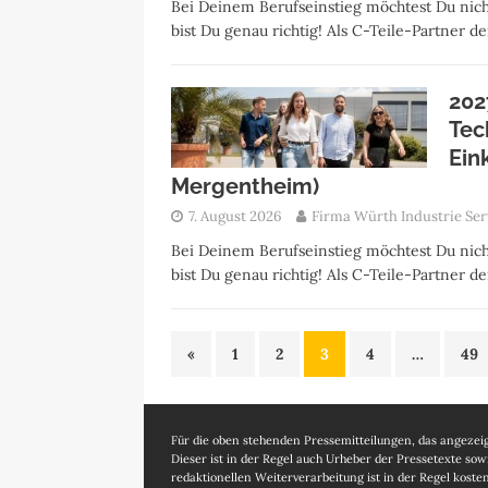
Bei Deinem Berufseinstieg möchtest Du nich
bist Du genau richtig! Als C-Teile-Partner 
202
Tec
Ein
Mergentheim)
7. August 2026
Firma Würth Industrie Ser
Bei Deinem Berufseinstieg möchtest Du nich
bist Du genau richtig! Als C-Teile-Partner 
«
1
2
3
4
…
49
Für die oben stehenden Pressemitteilungen, das angezeig
Dieser ist in der Regel auch Urheber der Pressetexte so
redaktionellen Weiterverarbeitung ist in der Regel kost