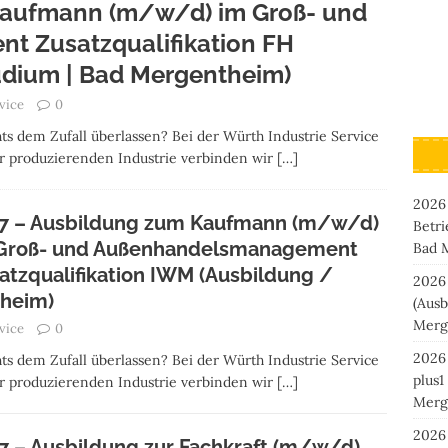
Kaufmann (m/w/d) im Groß- und
 Zusatzqualifikation FH
udium | Bad Mergentheim)
vice
0
ts dem Zufall überlassen? Bei der Würth Industrie Service
der produzierenden Industrie verbinden wir
[…]
2026
7 – Ausbildung zum Kaufmann (m/w/d)
Betri
Groß- und Außenhandelsmanagement
Bad 
atzqualifikation IWM (Ausbildung /
2026
theim)
(Ausb
Merg
vice
0
2026
ts dem Zufall überlassen? Bei der Würth Industrie Service
plus1
der produzierenden Industrie verbinden wir
[…]
Merg
2026
7 – Ausbildung zur Fachkraft (m/w/d)