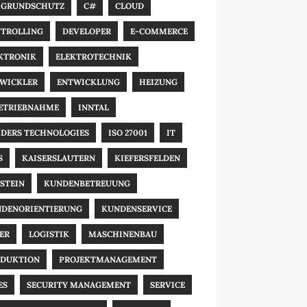
-GRUNDSCHUTZ
C#
CLOUD
TROLLING
DEVELOPER
E-COMMERCE
KTRONIK
ELEKTROTECHNIK
WICKLER
ENTWICKLUNG
HEIZUNG
ETRIEBNAHME
INNTAL
IDERS TECHNOLOGIES
ISO 27001
IT
S
KAISERSLAUTERN
KIEFERSFELDEN
STEIN
KUNDENBETREUUNG
DENORIENTIERUNG
KUNDENSERVICE
ER
LOGISTIK
MASCHINENBAU
DUKTION
PROJEKTMANAGEMENT
ES
SECURITY MANAGEMENT
SERVICE